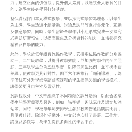
力，建立正面的價值觀，提升個人素質，以達致全人教育的目
的，為學生終身學習打好基礎。
整個課程採用單元模式教學，並以探究式學習為理念，以學生
為主導。學生透過小組活動、討論及訪問等進行多元化、互動
及創意學習。同時，學生需於全學年以小組形式完成一次探究
式專題研習報告，以提高搜集及分析資料的能力，並培養探究
精神及自學的能力。
此外，學校於低年級實施協作教學，安排兩位協作教師分別協
助一、二年級教學，以提升教學效能，並加強對學生的全面照
顧。三年級學生分為五組學習，以降低師生比例，並平衡學習
差異，使教學更具針對性。四至六年級推行「翱翔課程」，為
準備往海外升學或修讀國際課程的學生提供另類的學習模式，
讓學習更具自主性及靈活性。
於課程以外，中文部組織了不同種類的課外活動，以配合各級
學生的學習需要及興趣，例如：識字樂、趣味寫作及語文加油
站等。同時，學校每年均安排學生參加校際普通話朗誦比賽，
且屢獲佳績。除課外活動外，中文部也安排了書展、工作坊、
講座及參觀等，為學生提供多向性的學習平台。